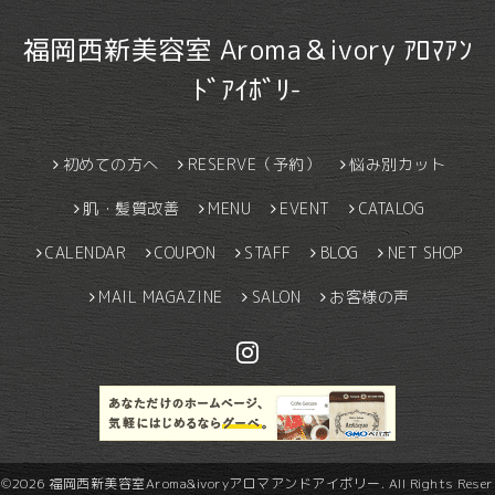
福岡西新美容室 Aroma＆ivory ｱﾛﾏｱﾝ
ﾄﾞｱｲﾎﾞﾘ-
初めての方へ
RESERVE（予約）
悩み別カット
肌・髪質改善
MENU
EVENT
CATALOG
CALENDAR
COUPON
STAFF
BLOG
NET SHOP
MAIL MAGAZINE
SALON
お客様の声
©2026
福岡西新美容室Aroma&ivoryアロマアンドアイボリー
. All Rights Reser