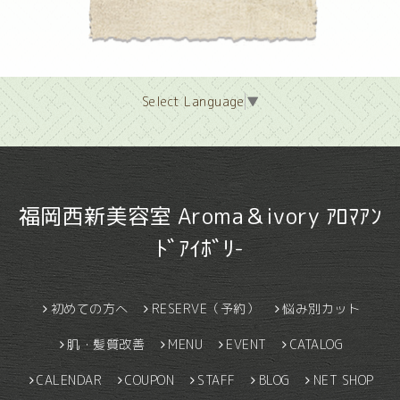
Select Language
▼
福岡西新美容室 Aroma＆ivory ｱﾛﾏｱﾝ
ﾄﾞｱｲﾎﾞﾘ-
初めての方へ
RESERVE（予約）
悩み別カット
肌・髪質改善
MENU
EVENT
CATALOG
CALENDAR
COUPON
STAFF
BLOG
NET SHOP