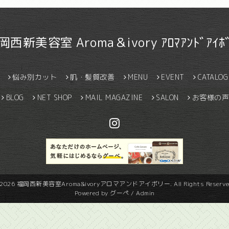
岡西新美容室 Aroma＆ivory ｱﾛﾏｱﾝﾄﾞｱｲﾎﾞ
悩み別カット
肌・髪質改善
MENU
EVENT
CATALOG
BLOG
NET SHOP
MAIL MAGAZINE
SALON
お客様の声
2026
福岡西新美容室Aroma&ivoryアロマアンドアイボリー
. All Rights Reserve
Powered by
グーペ
/
Admin