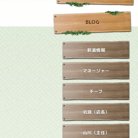
BLOG
新着情報
マネージャー
チーフ
岩淵（店長）
山川（主任）