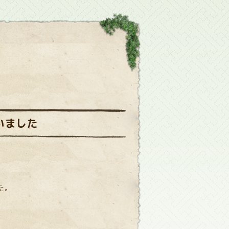
いました
た。