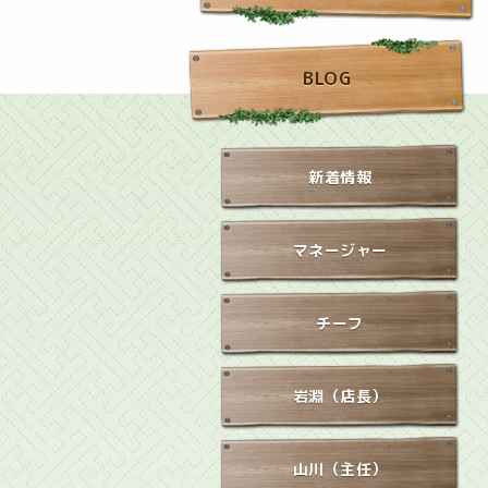
BLOG
新着情報
マネージャー
チーフ
岩淵（店長）
山川（主任）