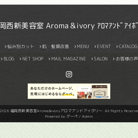
岡西新美容室 Aroma＆ivory ｱﾛﾏｱﾝﾄﾞｱｲﾎﾞ
悩み別カット
肌・髪質改善
MENU
EVENT
CATALOG
BLOG
NET SHOP
MAIL MAGAZINE
SALON
お客様の声
2026
福岡西新美容室Aroma&ivoryアロマアンドアイボリー
. All Rights Reserve
Powered by
グーペ
/
Admin