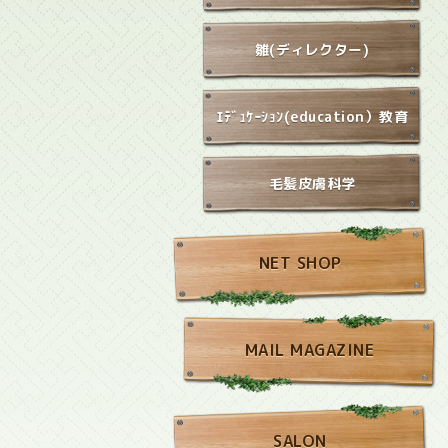
雛(ディレクター)
ｴﾃﾞｭｹｰｼｮﾝ(education）教育
毛髪皮膚科学
NET SHOP
MAIL MAGAZINE
SALON