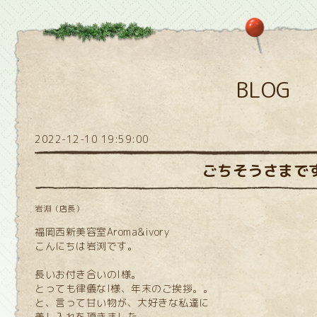
BLOG
2022-12-10 19:59:00
ごちそうさまで
岩淵（店長）
福岡西新美容室Aroma&ivory
こんにちは岩渕です。
長いお付き合いのI様。
とっても律儀なI様、年末のご挨拶。。
と、言って甘い物が、大好きな私達に
差し入れを頂きました。