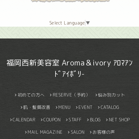
Select Language
▼
福岡西新美容室 Aroma＆ivory ｱﾛﾏｱﾝ
ﾄﾞｱｲﾎﾞﾘ-
初めての方へ
RESERVE（予約）
悩み別カット
肌・髪質改善
MENU
EVENT
CATALOG
CALENDAR
COUPON
STAFF
BLOG
NET SHOP
MAIL MAGAZINE
SALON
お客様の声