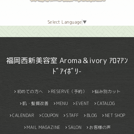
Select Language
▼
福岡西新美容室 Aroma＆ivory ｱﾛﾏｱﾝ
ﾄﾞｱｲﾎﾞﾘ-
初めての方へ
RESERVE（予約）
悩み別カット
肌・髪質改善
MENU
EVENT
CATALOG
CALENDAR
COUPON
STAFF
BLOG
NET SHOP
MAIL MAGAZINE
SALON
お客様の声