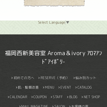
Select Language
▼
福岡西新美容室 Aroma＆ivory ｱﾛﾏｱﾝ
ﾄﾞｱｲﾎﾞﾘ-
初めての方へ
RESERVE（予約）
悩み別カット
肌・髪質改善
MENU
EVENT
CATALOG
CALENDAR
COUPON
STAFF
BLOG
NET SHOP
MAIL MAGAZINE
SALON
お客様の声