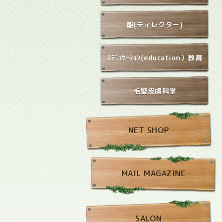
雛(ディレクター)
ｴﾃﾞｭｹｰｼｮﾝ(education）教育
毛髪皮膚科学
NET SHOP
MAIL MAGAZINE
SALON