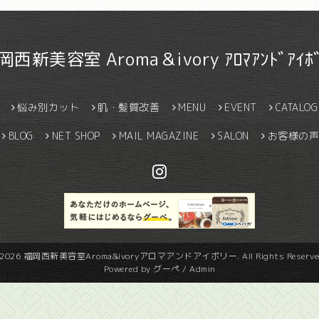
岡西新美容室 Aroma＆ivory ｱﾛﾏｱﾝﾄﾞｱｲﾎﾞ
悩み別カット
肌・髪質改善
MENU
EVENT
CATALOG
BLOG
NET SHOP
MAIL MAGAZINE
SALON
お客様の声
2026
福岡西新美容室Aroma&ivoryアロマアンドアイボリー
. All Rights Reserve
Powered by
グーペ
/
Admin