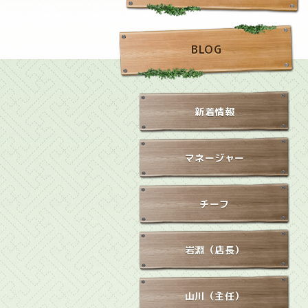
BLOG
新着情報
マネージャー
チーフ
岩淵（店長）
山川（主任）