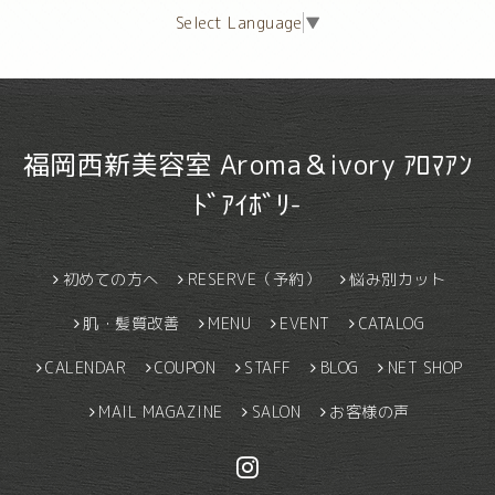
Select Language
▼
福岡西新美容室 Aroma＆ivory ｱﾛﾏｱﾝ
ﾄﾞｱｲﾎﾞﾘ-
初めての方へ
RESERVE（予約）
悩み別カット
肌・髪質改善
MENU
EVENT
CATALOG
CALENDAR
COUPON
STAFF
BLOG
NET SHOP
MAIL MAGAZINE
SALON
お客様の声