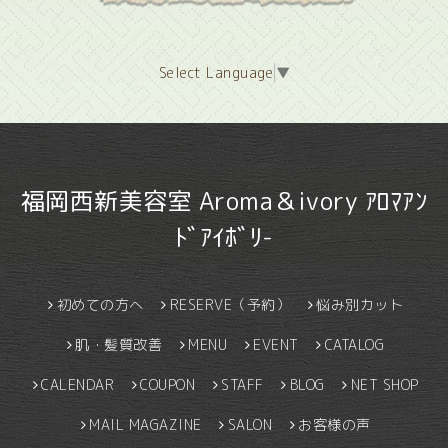
Select Language
▼
福岡西新美容室 Aroma＆ivory ｱﾛﾏｱﾝ
ﾄﾞｱｲﾎﾞﾘ-
初めての方へ
RESERVE（予約）
悩み別カット
肌・髪質改善
MENU
EVENT
CATALOG
CALENDAR
COUPON
STAFF
BLOG
NET SHOP
MAIL MAGAZINE
SALON
お客様の声