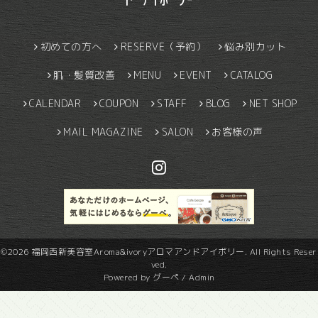
初めての方へ
RESERVE（予約）
悩み別カット
肌・髪質改善
MENU
EVENT
CATALOG
CALENDAR
COUPON
STAFF
BLOG
NET SHOP
MAIL MAGAZINE
SALON
お客様の声
©2026
福岡西新美容室Aroma&ivoryアロマアンドアイボリー
. All Rights Reser
ved.
Powered by
グーペ
/
Admin