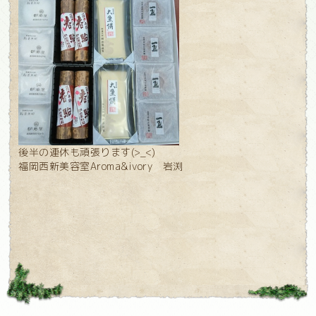
後半の連休も頑張ります(>_<)
福岡西新美容室Aroma&ivory 岩渕