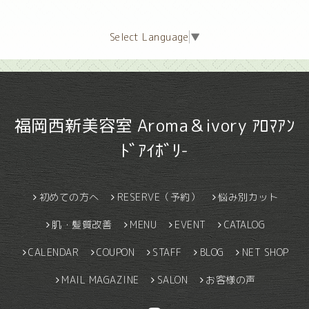
Select Language
▼
福岡西新美容室 Aroma＆ivory ｱﾛﾏｱﾝ
ﾄﾞｱｲﾎﾞﾘ-
初めての方へ
RESERVE（予約）
悩み別カット
肌・髪質改善
MENU
EVENT
CATALOG
CALENDAR
COUPON
STAFF
BLOG
NET SHOP
MAIL MAGAZINE
SALON
お客様の声