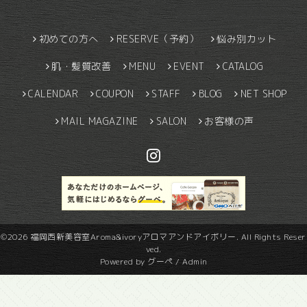
初めての方へ
RESERVE（予約）
悩み別カット
肌・髪質改善
MENU
EVENT
CATALOG
CALENDAR
COUPON
STAFF
BLOG
NET SHOP
MAIL MAGAZINE
SALON
お客様の声
©2026
福岡西新美容室Aroma&ivoryアロマアンドアイボリー
. All Rights Reser
ved.
Powered by
グーペ
/
Admin