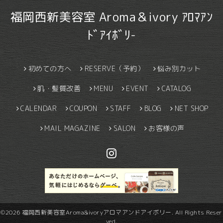
福岡西新美容室 Aroma＆ivory ｱﾛﾏｱﾝ
ﾄﾞｱｲﾎﾞﾘ-
初めての方へ
RESERVE（予約）
悩み別カット
肌・髪質改善
MENU
EVENT
CATALOG
CALENDAR
COUPON
STAFF
BLOG
NET SHOP
MAIL MAGAZINE
SALON
お客様の声
©2026
福岡西新美容室Aroma&ivoryアロマアンドアイボリー
. All Rights Reser
ved.