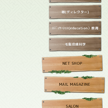
雛(ディレクター)
ｴﾃﾞｭｹｰｼｮﾝ(education）教育
毛髪皮膚科学
NET SHOP
MAIL MAGAZINE
SALON