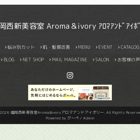
岡西新美容室 Aroma＆ivory ｱﾛﾏｱﾝﾄﾞｱｲﾎﾞ
悩み別カット
肌・髪質改善
MENU
EVENT
CATALOG
BLOG
NET SHOP
MAIL MAGAZINE
SALON
お客様の声
2026
福岡西新美容室Aroma&ivoryアロマアンドアイボリー
. All Rights Reserve
Powered by
グーペ
/
Admin