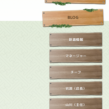
BLOG
新着情報
マネージャー
チーフ
岩淵（店長）
山川（主任）