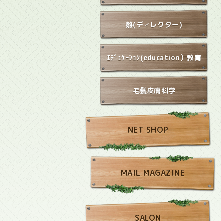
雛(ディレクター)
ｴﾃﾞｭｹｰｼｮﾝ(education）教育
毛髪皮膚科学
NET SHOP
MAIL MAGAZINE
SALON