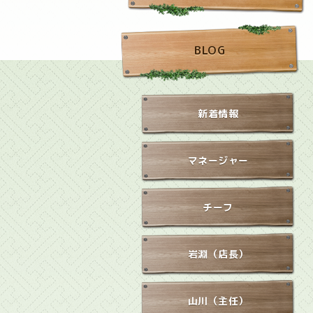
BLOG
新着情報
マネージャー
チーフ
岩淵（店長）
山川（主任）