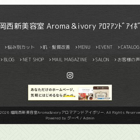
岡西新美容室 Aroma＆ivory ｱﾛﾏｱﾝﾄﾞｱｲﾎﾞ
悩み別カット
肌・髪質改善
MENU
EVENT
CATALOG
BLOG
NET SHOP
MAIL MAGAZINE
SALON
お客様の声
2026
福岡西新美容室Aroma&ivoryアロマアンドアイボリー
. All Rights Reserve
Powered by
グーペ
/
Admin