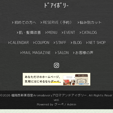
ﾄﾞｱｲﾎﾞﾘ-
初めての方へ
RESERVE（予約）
悩み別カット
肌・髪質改善
MENU
EVENT
CATALOG
CALENDAR
COUPON
STAFF
BLOG
NET SHOP
MAIL MAGAZINE
SALON
お客様の声
©2026
福岡西新美容室Aroma&ivoryアロマアンドアイボリー
. All Rights Reser
ved.
Powered by
グーペ
/
Admin