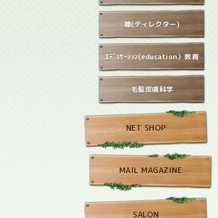
雛(ディレクター)
ｴﾃﾞｭｹｰｼｮﾝ(education）教育
毛髪皮膚科学
NET SHOP
MAIL MAGAZINE
SALON