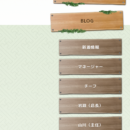
BLOG
新着情報
マネージャー
チーフ
岩淵（店長）
山川（主任）