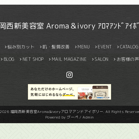
岡西新美容室 Aroma＆ivory ｱﾛﾏｱﾝﾄﾞｱｲﾎﾞ
悩み別カット
肌・髪質改善
MENU
EVENT
CATALOG
BLOG
NET SHOP
MAIL MAGAZINE
SALON
お客様の声
2026
福岡西新美容室Aroma&ivoryアロマアンドアイボリー
. All Rights Reserve
Powered by
グーペ
/
Admin