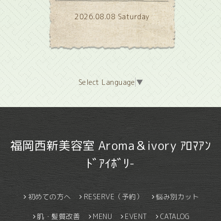
2026.08.08 Saturday
Select Language
▼
福岡西新美容室 Aroma＆ivory ｱﾛﾏｱﾝ
ﾄﾞｱｲﾎﾞﾘ-
初めての方へ
RESERVE（予約）
悩み別カット
肌・髪質改善
MENU
EVENT
CATALOG