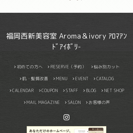
福岡西新美容室 Aroma＆ivory ｱﾛﾏｱﾝ
ﾄﾞｱｲﾎﾞﾘ-
初めての方へ
RESERVE（予約）
悩み別カット
肌・髪質改善
MENU
EVENT
CATALOG
CALENDAR
COUPON
STAFF
BLOG
NET SHOP
MAIL MAGAZINE
SALON
お客様の声