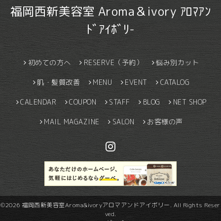
福岡西新美容室 Aroma＆ivory ｱﾛﾏｱﾝ
ﾄﾞｱｲﾎﾞﾘ-
初めての方へ
RESERVE（予約）
悩み別カット
肌・髪質改善
MENU
EVENT
CATALOG
CALENDAR
COUPON
STAFF
BLOG
NET SHOP
MAIL MAGAZINE
SALON
お客様の声
©2026
福岡西新美容室Aroma&ivoryアロマアンドアイボリー
. All Rights Reser
ved.