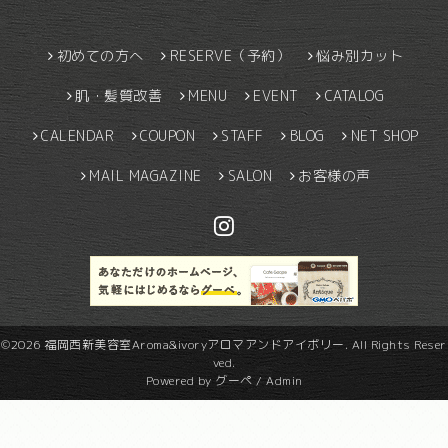
初めての方へ
RESERVE（予約）
悩み別カット
肌・髪質改善
MENU
EVENT
CATALOG
CALENDAR
COUPON
STAFF
BLOG
NET SHOP
MAIL MAGAZINE
SALON
お客様の声
©2026
福岡西新美容室Aroma&ivoryアロマアンドアイボリー
. All Rights Reser
ved.
Powered by
グーペ
/
Admin