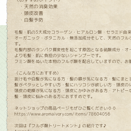
・天然の消臭効果
・頭皮改善
・白髪予防
毛髪・肌の3大成分コラーゲン・ヒアルロン酸・セラミド由
オーガニック・ボタニカル・無添加成分そして、天然のフル
す。
毛髪内部のタンパク質変性を起こす原因となる硫酸成分・オ
より毛髪・肌に負担の少ないシャンプーです。
フミン酸をぬいた本物のフルボ酸を配合していますので、お
〈こんな方におすすめ〉
抜け毛や白髪が気になる方・髪の癖が気になる方・髪にまと
髪がペタッとしやすい方・髪にハリコシが欲しい方・
頭皮の
頭皮の乾燥が気になる方・頭皮にかゆみがある方・アトピー
髪・頭皮に悩みのある方におすすめです。
ネットショップの商品ページもぜひご覧ください⇩⇩
https://www.aromaivory.com/items/78604056
次回は『フルボ酸トリートメント』の紹介です♪