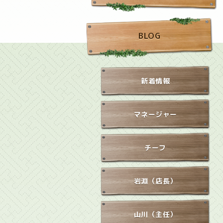
BLOG
新着情報
マネージャー
チーフ
岩淵（店長）
山川（主任）