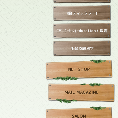
雛(ディレクター)
ｴﾃﾞｭｹｰｼｮﾝ(education）教育
毛髪皮膚科学
NET SHOP
MAIL MAGAZINE
SALON