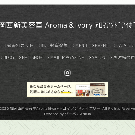
岡西新美容室 Aroma＆ivory ｱﾛﾏｱﾝﾄﾞｱｲﾎﾞ
悩み別カット
肌・髪質改善
MENU
EVENT
CATALOG
BLOG
NET SHOP
MAIL MAGAZINE
SALON
お客様の声
2026
福岡西新美容室Aroma&ivoryアロマアンドアイボリー
. All Rights Reserve
Powered by
グーペ
/
Admin