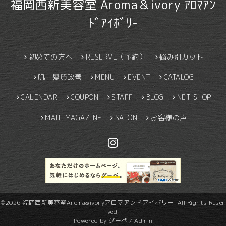
福岡西新美容室 Aroma＆ivory ｱﾛﾏｱﾝ
ﾄﾞｱｲﾎﾞﾘ-
初めての方へ
RESERVE（予約）
悩み別カット
肌・髪質改善
MENU
EVENT
CATALOG
CALENDAR
COUPON
STAFF
BLOG
NET SHOP
MAIL MAGAZINE
SALON
お客様の声
©2026
福岡西新美容室Aroma&ivoryアロマアンドアイボリー
. All Rights Reser
ved.
Powered by
グーペ
/
Admin