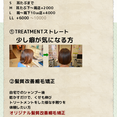
S 耳たぶまで
M 耳たぶ下～肩迄+2000
L 肩～肩下10㎝迄+4000
LL +6000
～10000
①TREATMENTストレート
少し癖が気になる方
➡
②髪質改善縮毛矯正
自宅でのシャンプー後
乾かすだけで、くせも伸び
トリートメントを
した様な
手触りを
体験したい方
オリジナル髪質改善縮毛矯正