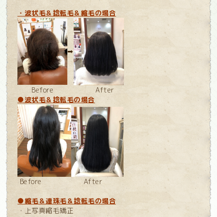
・波状毛＆捻転毛＆縮毛の場合
➡
Before After
●波状毛＆捻転毛の場合
Before After
●縮毛＆連珠毛＆捻転毛の場合
・上写真縮毛矯正