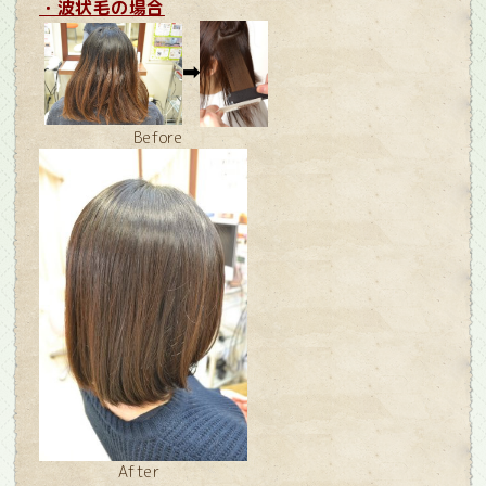
・波状毛の場合
➡
Before
After