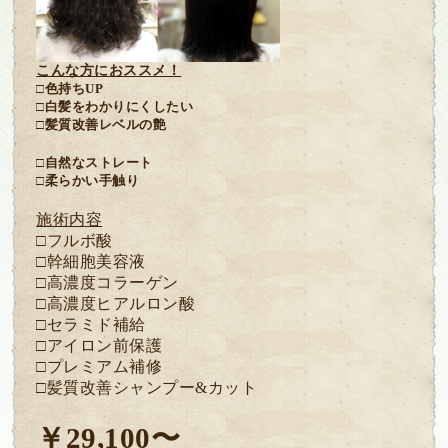
こんな方におススメ！
□色持ち
UP
□白髪をわかりにくしたい
□髪質改善レベルの艶
□自然なストレート
□柔らかい手触り
施術内容
□フルボ酸
□幹細胞美容液
□高濃度コラーゲン
□高濃度ヒアルロン酸
□セラミド補給
□アイロン前保護
□プレミアム補修
□髪質改善シャンプー
&
カット
￥
29,100
〜