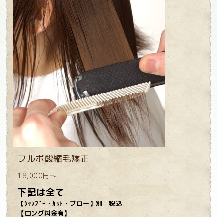
フルボ酸縮毛矯正
18,000円～
下記は全て
【ｼｬﾝﾌﾟｰ・ｶｯﾄ・ブロー】別 税込
【
ロング料金有】