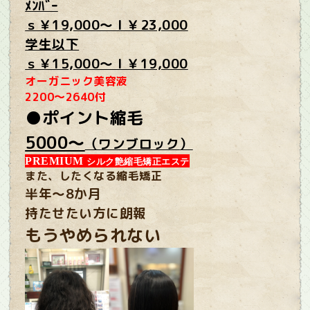
ﾒﾝﾊﾞｰ
ｓ￥19,000～ｌ￥23,000
学生以下
ｓ￥15,000～ｌ￥19,000
オーガニック
美容液
2200～2640付
●ポイント縮毛
5000～
（ワンブロック
）
PREMIUM
シルク艶縮毛矯正エステ
また、したくなる縮毛矯正
半年～8か月
持たせたい方に朗報
もうやめられない