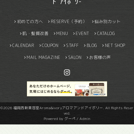
ﾄﾞｱｲﾎﾞﾘ-
初めての方へ
RESERVE（予約）
悩み別カット
肌・髪質改善
MENU
EVENT
CATALOG
CALENDAR
COUPON
STAFF
BLOG
NET SHOP
MAIL MAGAZINE
SALON
お客様の声
©2026
福岡西新美容室Aroma&ivoryアロマアンドアイボリー
. All Rights Reser
ved.
Powered by
グーペ
/
Admin