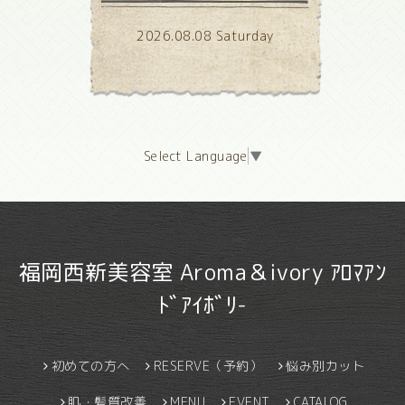
2026.08.08 Saturday
Select Language
▼
福岡西新美容室 Aroma＆ivory ｱﾛﾏｱﾝ
ﾄﾞｱｲﾎﾞﾘ-
初めての方へ
RESERVE（予約）
悩み別カット
肌・髪質改善
MENU
EVENT
CATALOG