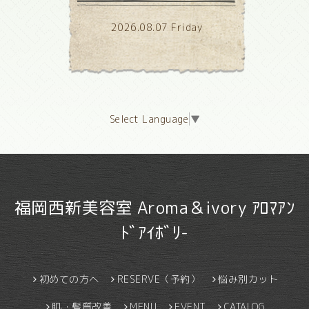
2026.08.07 Friday
Select Language
▼
福岡西新美容室 Aroma＆ivory ｱﾛﾏｱﾝ
ﾄﾞｱｲﾎﾞﾘ-
初めての方へ
RESERVE（予約）
悩み別カット
肌・髪質改善
MENU
EVENT
CATALOG