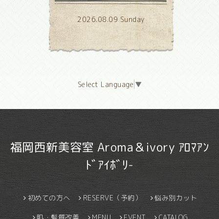
2026.08.09 Sunday
Select Language
▼
福岡西新美容室 Aroma＆ivory ｱﾛﾏｱﾝ
ﾄﾞｱｲﾎﾞﾘ-
初めての方へ
RESERVE（予約）
悩み別カット
肌・髪質改善
MENU
EVENT
CATALOG