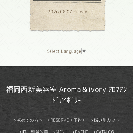
2026.08.07 Friday
Select Language
▼
福岡西新美容室 Aroma＆ivory ｱﾛﾏｱﾝ
ﾄﾞｱｲﾎﾞﾘ-
初めての方へ
RESERVE（予約）
悩み別カット
肌・髪質改善
MENU
EVENT
CATALOG