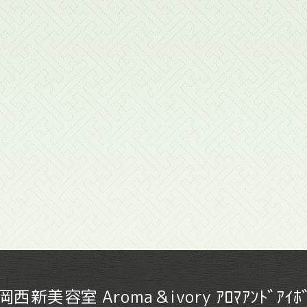
岡西新美容室 Aroma＆ivory ｱﾛﾏｱﾝﾄﾞｱｲﾎﾞ