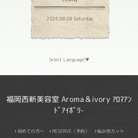
2026.08.08 Saturday
Select Language
▼
福岡西新美容室 Aroma＆ivory ｱﾛﾏｱﾝ
ﾄﾞｱｲﾎﾞﾘ-
初めての方へ
RESERVE（予約）
悩み別カット